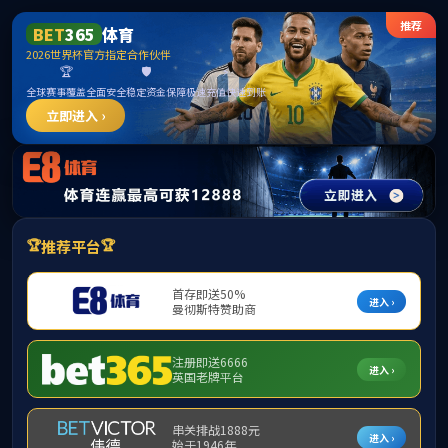
中国·太阳集团2138(股份有
限公司)-Official website
中山大学新华学院太阳集团2138
Toggl
navig
教务管理
教学安排
选课管理
重修补修
学分认定与转换
校历