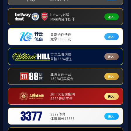
作息时间
您的位置：
首页
教务管理
校历
校历
太阳集团2138校历（2023学年）
2024-02-27
太阳集团2138校历（2022学年）
2022-10-31
太阳集团2138校历（2021学年）
2021-05-31
太阳集团2138校历（2020学年）
2021-03-05
太阳集团2138校历（2019学年）
2019-05-16
太阳集团2138校历（2018学年）
2018-12-14
上页
1
下页
太阳集团2138太阳集团2138 版权所有 Copyright © 2018 信息与网络管
理处 技术支持