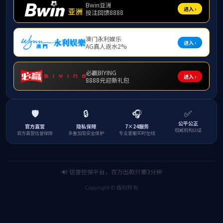
[活动预告]2019学年第二学期教学质量月
2020-05-26
[教学质量月系列教学讲座]疫情防控背景下“线上线下激越四段式教学
2020-05-21
[活动预告] 太阳集团2138第二届教师课程说课大赛决赛在即
2019-12-06
太阳集团2138举办OBE理念下本科教学质量保证体系建设的思考专
2019-11-25
太阳集团2138王庭槐校长、台湾成功大学辛致炜教授两岸共研“激越
2019-11-22
上页
1
下页
太阳集团2138太阳集团2138 版权所有 Copyright © 2018 信息与网络管
理处 技术支持
联系邮箱：jwc@zdxh.cn