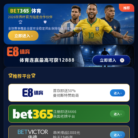
中国·太阳集团2138(股份有
限公司)-Official website
中山大学新华学院太阳集团2138
Toggl
navig
教学质量监控
人才培养方案
教学质量监控
教学评估与专业认证
质量监控数据平台
各级各类教学比赛