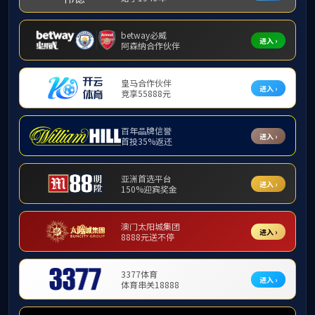
作息时间
您的位置：
首页
教务管理
重修补修
重修补修
关于2021学年第一学期结业生返校重修费用缴纳的通知
2021-10-14
太阳集团2138关于做好2021学年第一学期重修报名工作的通知
2021-09-14
关于2020学年第二学期结业生返校重修费用缴纳的通知
2021-03-19
太阳集团2138关于做好2020学年第二学期返校重修报名工作的通知
2021-03-10
太阳集团2138关于做好2020学年第二学期重修报名工作的通知
2021-03-08
关于做好2020学年第一学期重修报名工作的通知
2020-09-21