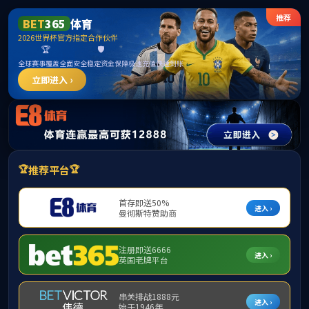
中国·太阳集团2138(股份有
限公司)-Official website
中山大学新华学院太阳集团2138
Toggl
navig
教务管理
教学安排
选课管理
重修补修
学分认定与转换
校历